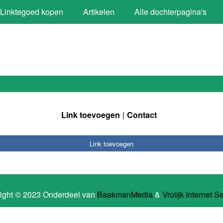
Linktegoed kopen
Artikelen
Alle dochterpagina's
Link toevoegen
Contact
Link toevoegen
ight © 2023 Onderdeel van
BaakmanMedia
&
Vrolijk Internet S